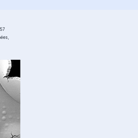
157
ées,